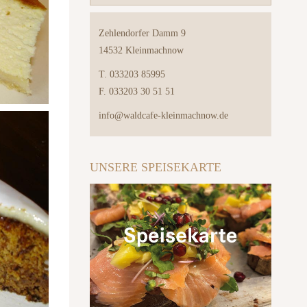
Zehlendorfer Damm 9
14532 Kleinmachnow
T. 033203 85995
F. 033203 30 51 51
info@waldcafe-kleinmachnow.de
UNSERE SPEISEKARTE